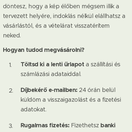
döntesz, hogy a kép élőben mégsem illik a
tervezett helyére, indoklás nélkül elállhatsz a
vásárlástól, és a vételárat visszatérítem
neked.
Hogyan tudod megvásárolni?
Töltsd ki a lenti űrlapot
a szállítási és
számlázási adataiddal.
Díjbekérő e-mailben:
24 órán belül
küldöm a visszaigazolást és a fizetési
adatokat.
Rugalmas fizetés:
banki
Fizethetsz